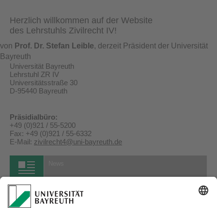
​Herzlich willkommen auf der Website
des Lehrstuhls Zivilrecht IV!
von
Prof. Dr. Stefan Leible
, derzeit Präsident der Universität
Bayreuth
Universität Bayreuth
Lehrstuhl ZR IV
Universitätsstraße 30
D-95440 Bayreuth
Präsidialbüro:
+49 (0)921 / 55-5200
Fax: +49 (0)921 / 55-6332
E-Mail:
zivilrecht4@uni-bayreuth.de
News
08.11.2023
Hiwi-Stellenausschreibung
...mehr